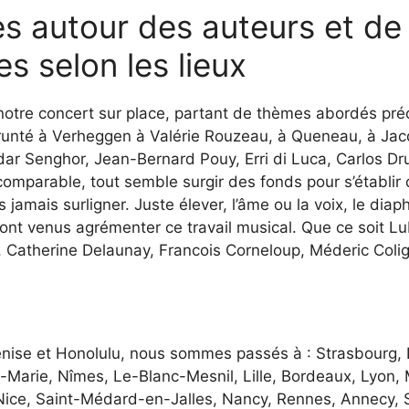
s autour des auteurs et de 
es selon les lieux
notre concert sur place, partant de thèmes abordés pr
nté à Verheggen à Valérie Rouzeau, à Queneau, à Jacq
ar Senghor, Jean-Bernard Pouy, Erri di Luca, Carlos 
omparable, tout semble surgir des fonds pour s’établir da
ns jamais surligner. Juste élever, l’âme ou la voix, le d
sont venus agrémenter ce travail musical. Que ce soit Lu
Catherine Delaunay, Francois Corneloup, Méderic Colig
enise et Honolulu, nous sommes passés à : Strasbourg, 
-Marie, Nîmes, Le-Blanc-Mesnil, Lille, Bordeaux, Lyon, M
ce, Saint-Médard-en-Jalles, Nancy, Rennes, Annecy, Se