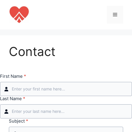
Aller
au
Menu
contenu
Contact
First Name
*
Last Name
*
Subject
*